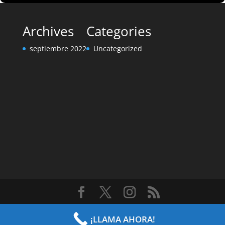
Archives
Categories
septiembre 2022
Uncategorized
Diseñado por
Elegant Themes
| Desarrollado por
¡LLAMA AHORA!
WordPress