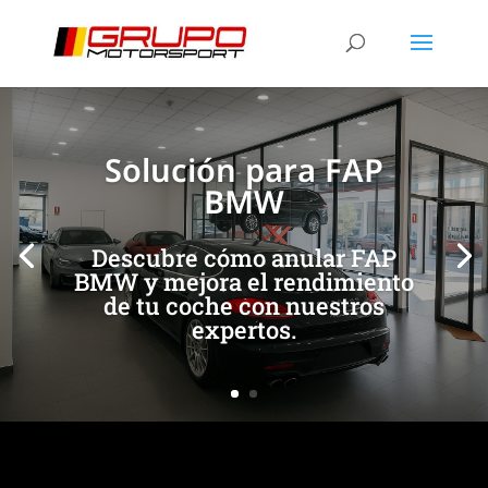
[/et_pb_slide]
[/et_pb_slide]
Solución para FAP
BMW
Descubre cómo anular FAP
BMW y mejora el rendimiento
de tu coche con nuestros
expertos.