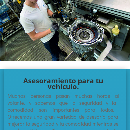
Asesoramiento para tu
vehículo.
Much
as
person
as
pas
an
much
as
hor
as
al
vol
ante
,
y
sab
em
os
que
la
se
gur
idad
y
la
com
od
idad
son
important
es
para
to
dos
.
Of
re
ce
mos
un
a
gran
varied
ad
de
as
es
or
ía
para
me
j
or
ar
la
se
gur
idad
y
la
com
od
idad
m
ient
ras
se