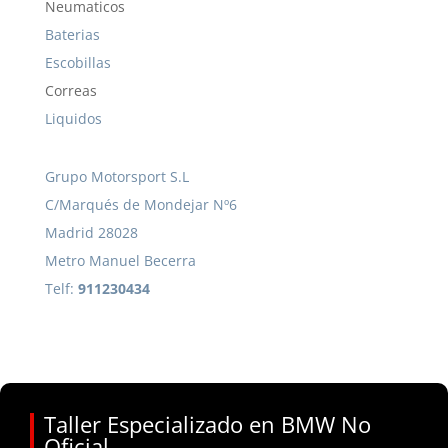
Neumaticos
Baterias
Escobillas
Correas
Liquidos
Grupo Motorsport S.L
C/Marqués de Mondejar Nº6
Madrid 28028
Metro Manuel Becerra
Telf:
911230434
Taller Especializado en BMW No
Oficial