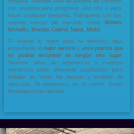
condu
ce
.
Si
é
nt
ase
lib
re
de
p
oner
se
en
contact
o
con
nos
ot
ros
para
program
ar
un
a
c
ita
o
para
h
acer
c
ual
qu
ier
pre
g
unta
.
Trabajamos con las
mejores marcas del mercado como
Bilstein,
Michelin, Brembo, Castrol, Textar, Mobil
.
Si buscas lo mejor para tu vehículo, aquí
encontrarás el
mejor servicio
y
unos precios que
no podrás encontrar en ningún otro lugar
.
Tenemos años de experiencia y nuestros
mecánicos están altamente cualificados para
trabajar en todas las marcas y modelos de
vehículos. Te
esperamos en tu centro Grupo
Motorsport más cercano.