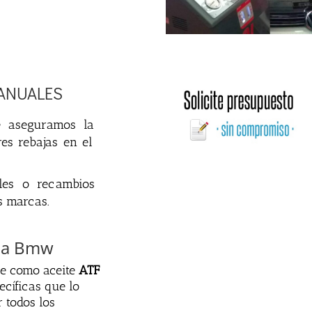
ANUALES
e
a
se
gur
am
os
la
res
reb
aj
as
en
el
l
es
o
rec
amb
ios
s
mar
cas
.
ica Bmw
e
com
o
ace
ite
ATF
ec
í
f
icas
que
lo
r
to
dos
los