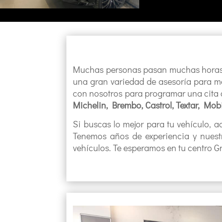
Much
as
person
as
pas
an
much
as
hor
a
un
a
gran
varied
ad
de
as
es
or
ía
para
m
con
nos
ot
ros
para
program
ar
un
a
c
ita
Michelin, Brembo, Castrol, Textar, Mobi
Si buscas lo mejor para tu vehículo, a
Tenemos años de experiencia y nuest
vehículos. Te
esperamos en tu centro 