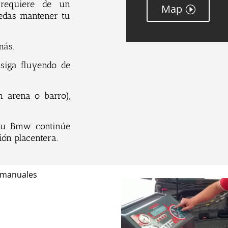
 requiere de un
Map
uedas mantener tu
más.
siga fluyendo de
n arena o barro),
 tu Bmw continúe
ón placentera.
 manuales