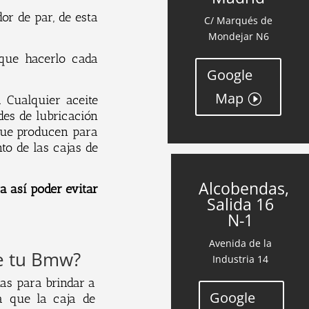
or de par, de esta
C/ Marqués de
Mondejar N6
que hacerlo cada
Google
Map
 Cualquier aceite
des de lubricación
 que producen para
o de las cajas de
Alcobendas,
 así poder evitar
Salida 16
N-1
Avenida de la
de tu Bmw?
Industria 14
as para brindar a
Google
a que la caja de