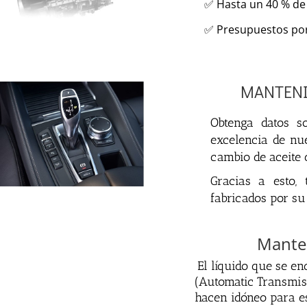
✅ Hasta un 40 % de
✅ Presupuestos por
MANTENI
Ob
ten
ga
dat
os
s
excel
encia
de
nu
c
amb
io
de
ace
ite
Gr
ac
ias
a
est
o,
t
fabric
ados
por
su
Mante
El
l
í
qu
ido
que
se
en
(
Aut
omatic
Transmis
h
ac
en
id
ó
ne
o
para
e