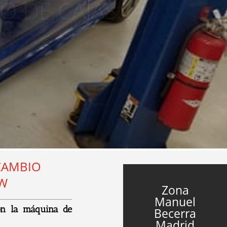
IO
CAMBIO
MW
Zona
Manuel
n
la
m
á
qu
ina
de
Becerra
Madrid