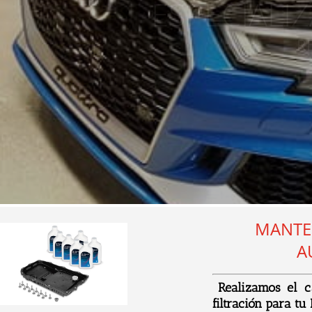
R
MANTEN
A
Real
iz
am
os
el
c
fil
tr
aci
ón
para
tu