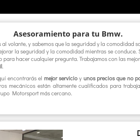
Asesoramiento para tu Bmw.
s
al
vol
ante
,
y
sab
em
os
que
la
se
gur
idad
y
la
com
od
idad
s
e
j
or
ar
la
se
gur
idad
y
la
com
od
idad
m
ient
ras
se
condu
ce
.
o
para
h
acer
c
ual
qu
ier
pre
g
unta
.
Trabajamos con las mej
l
.
quí encontrarás el
mejor servicio
y
unos precios que no po
ros mecánicos están altamente cualificados para trabaj
Grupo Motorsport más cercano.