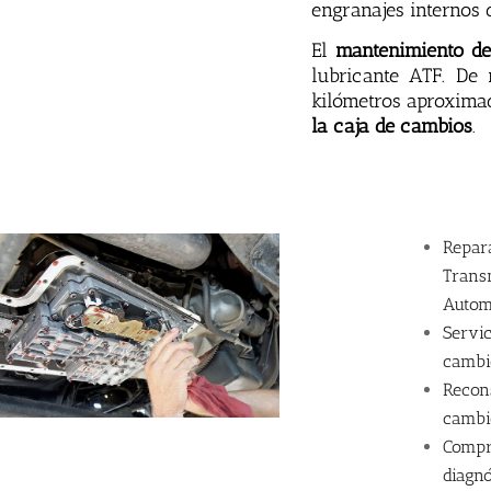
eng
ran
aj
es
intern
os
El
mantenimiento de 
lubric
ante
ATF
.
De n
kilómetros aproximad
la caja de cambios
.
Repar
Trans
Autom
Servic
cambi
Recon
cambi
Compr
diagnó