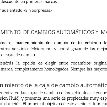
 descuento en primeras marcas
 adelantado «Sin Sorpresas»
MIENTO DE CAMBIOS AUTOMÁTICOS Y M
o
bre
el
mantenimiento del cambio de tu vehículo
,
l
est
ros
servic
ios
Motorsport
y
pod
r
á
go
zar
de
las
me
j
o
de
c
aj
as
de
c
amb
io
.
end
r
ás
la
op
ci
ón
de
eleg
ir
ent
re
rec
amb
ios
origina
mar
ca
,
comple
t
ament
e
homologados.
Siem
pre
las
me
j
ore
nimiento de la caja de cambio automát
c
u
ent
ra
en
las
c
aj
as
de
c
amb
io
de
los
veh
í
cul
os
se
con
o
c
sion
Fl
uid
) y
present
a
un
a
ser
ie
de
prop
ied
ades
m
uy
es
p
st
a
fun
ci
ón
.
El
principal
obj
et
ivo
de
este
ace
ite
es
lubric
a