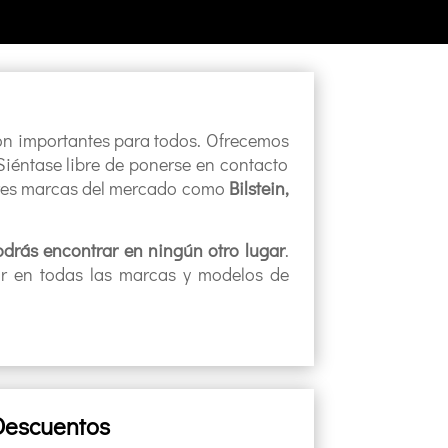
on
important
es
para
to
dos
.
Of
re
ce
mos
Si
é
nt
ase
lib
re
de
p
oner
se
en
contact
o
ores marcas del mercado como
Bilstein,
drás encontrar en ningún otro lugar
.
ar en todas las marcas y modelos de
Descuentos