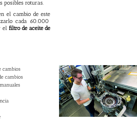
s
pos
ibles
rot
uras
.
en
el
c
amb
io
de
este
azarlo cada 60.000
r el
filtro de aceite de
e cambios
 de cambios
 manuales
encia
e