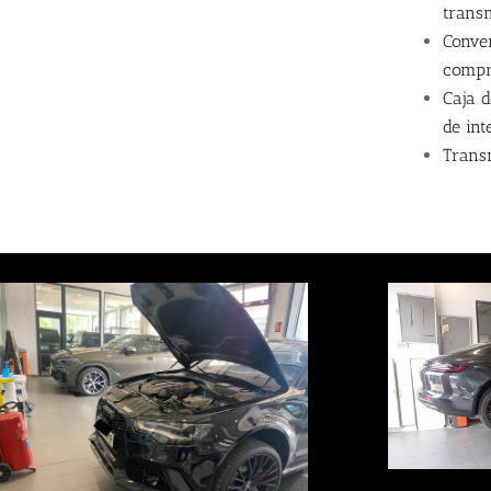
trans
Conver
compr
Caja 
de in
Trans