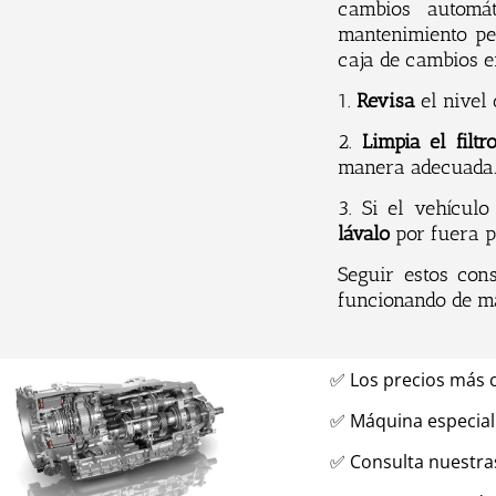
cambios automá
mantenimiento pe
caja de cambios e
1.
Revisa
el nivel 
2.
Limpia el filtr
manera adecuada
3. Si el vehícul
lávalo
por fuera p
Seguir estos con
funcionando de ma
✅
Los precios más 
✅ Máquina especial
✅ Consulta nuestra