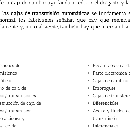
de
la
c
aja
de
c
amb
io
,
ay
ud
ando
a
redu
c
ir
el
des
g
aste
y
la
las cajas de transmisión automáticas
se
fundament
a
ormal, los fabricantes señalan que hay que reempl
amente y, junto al aceite, también hay que intercambia
aciones de
Recambios caja d
misiones
Parte electrónica
áticas
Cajas de cambios
io de caja de
Embragues
os/transmisiones
Cajas de transfer
strucción de caja de
Diferenciales
os/transmisión
Aceite y fluidos d
obaciones y
transmisión
stico de
Diferenciales