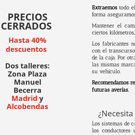
Extra
emos
todo el
PRECIOS
forma aseguramos 
CERRADOS
Mantener el cam
ciertos kilómetros
Hasta 40%
Los
fabric
antes
n
descuentos
con el transcurso
de la caja. Por o
Dos talleres:
las mismas marca
su vehículo.
Zona Plaza
Manuel
Recomendamos rea
Becerra
futuras averías.
Madrid
y
Alcobendas
¿Necesita
Los
s
ist
em
as
de
c
los conductores 