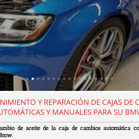
EVISIONES Y REPARACIONES AL MEJOR PREC
IMIENTO Y REPARACIÓN DE CAJAS DE 
UTOMÁTICAS Y MANUALES PARA SU B
amb
io
de
ace
ite
de
la
c
aja
de
c
amb
ios
autom
á
t
ica
co
Bmw
.