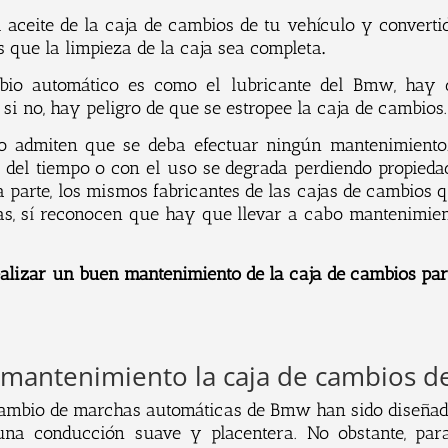
 aceite de la caja de cambios de tu vehículo y convertid
que la limpieza de la caja sea completa
.
bio automático es como el lubricante del Bmw, hay 
, si no, hay peligro de que se estropee la caja de cambios.
o
admit
en
que
se
deb
a
e
fect
u
ar
n
ing
ún mantenimiento.
 del tiempo o con el uso se degrada perdiendo propieda
tra parte, los mismos fabricantes de las cajas de cambios
s, sí reconocen que hay que llevar a cabo mantenimient
lizar un buen mantenimiento de la caja de cambios para
 mantenimiento la caja de cambios 
amb
io
de
march
as
autom
á
tic
as
de
Bmw
h
an
sid
o
diseñad
una conducción suave y placentera. No obstante, par