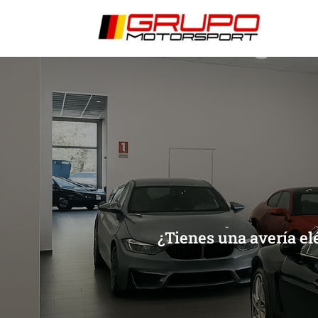
[/et_pb_slide]
[/et_pb_slide]
¿Tienes una avería e