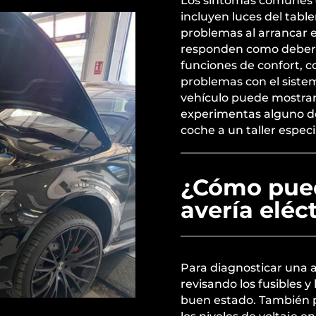
Los síntomas comunes 
incluyen luces del tab
problemas al arrancar e
responden como debería
funciones de confort, c
problemas con el sistem
vehículo puede mostrar 
experimentas alguno de
coche a un taller espec
¿Cómo pued
avería elé
Para diagnosticar una 
revisando los fusibles 
buen estado. También pu