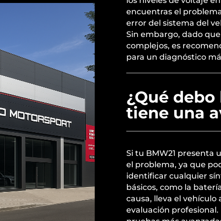
los niveles de voltaje e
encuentras el problema
error del sistema del ve
Sin embargo, dado que 
complejos, es recomend
para un diagnóstico más
¿Qué debo 
tiene una a
Si tu BMW21 presenta un
el problema, ya que po
identificar cualquier s
básicos, como la batería 
causa, lleva el vehículo
evaluación profesional