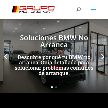
[/et_pb_slide]
[/et_pb_slide]
Soluciones BMW No
Arranca
Descubre por qué tu BMW no
arranca. Guía detallada para
solucionar problemas comunes
de arranque.