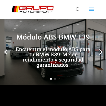
[/et_pb_slide]
[/et_pb_slide]
Módulo ABS BMW E39
Encuentra el módulo ABS para
tu BMW E39. Mejor
rendimiento y seguridad
garantizados.