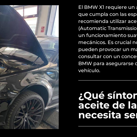
El BMW X1 requiere un 
que cumpla con las espe
recomienda utilizar ac
(Automatic Transmission 
un funcionamiento suav
mecánicos. Es crucial n
pueden provocar un ma
consultar con un conces
BMW para asegurarse de
vehículo.
¿Qué sínto
aceite de l
necesita s