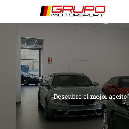
[/et_pb_slide]
[/et_pb_slide]
Descubre el mejor aceite