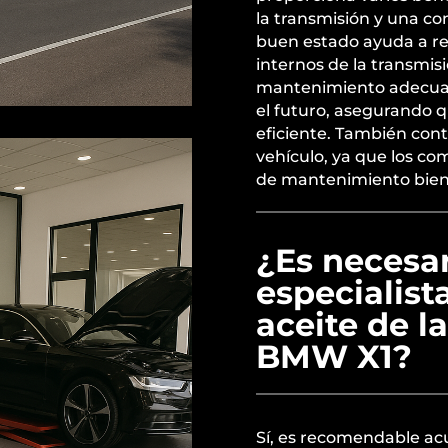
la transmisión y una co
buen estado ayuda a re
internos de la transmis
mantenimiento adecuad
el futuro, asegurando 
eficiente. También cont
vehículo, ya que los co
de mantenimiento bie
¿Es necesar
especialist
aceite de l
BMW X1?
Sí, es recomendable acu