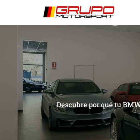
[/et_pb_slide]
[/et_pb_slide]
Descubre por qué tu BMW