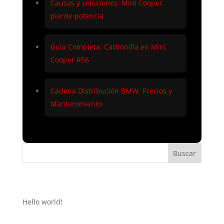
Causas y soluciones: Mini Cooper
pierde potencia
Guía Completa: Carbonilla en Mini
Cooper R56
Cadena Distribución BMW: Precios y
Mantenimiento
Buscar
Recent Posts
Hello world!