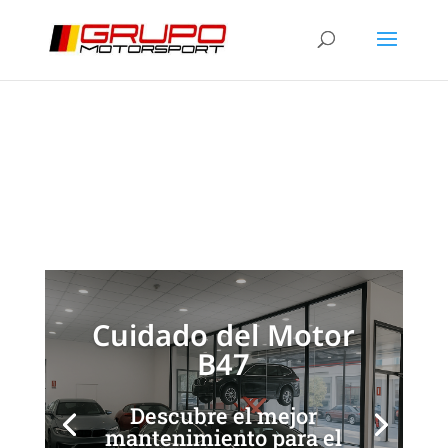
Mantenimiento Motor
B47 BMW: Guía
Completa y Consejos
[/et_pb_slide]
[/et_pb_slide]
Cuidado del Motor
B47
Descubre el mejor
mantenimiento para el