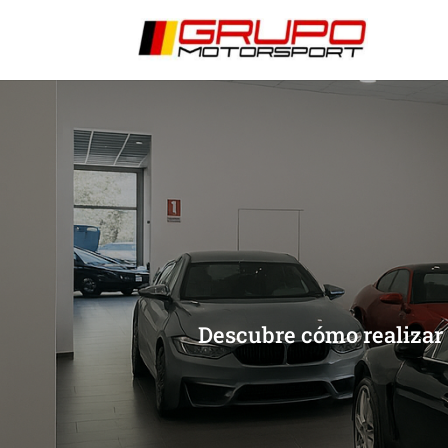
[/et_pb_slide]
[/et_pb_slide]
Descubre cómo realizar