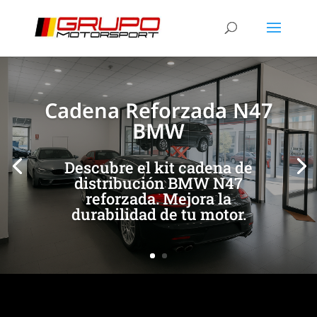
[/et_pb_slide]
[/et_pb_slide]
Cadena Reforzada N47
BMW
Descubre el kit cadena de
distribución BMW N47
reforzada. Mejora la
durabilidad de tu motor.