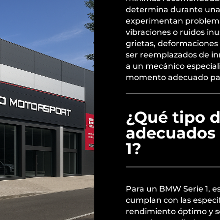
determina durante una 
experimentan problema
vibraciones o ruidos in
grietas, deformaciones 
ser reemplazados de in
a un mecánico especiali
momento adecuado par
¿Qué tipo d
adecuados 
1?
Para un BMW Serie 1, es
cumplan con las especif
rendimiento óptimo y se