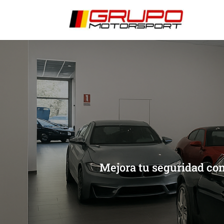
[/et_pb_slide]
[/et_pb_slide]
Mejora tu seguridad con