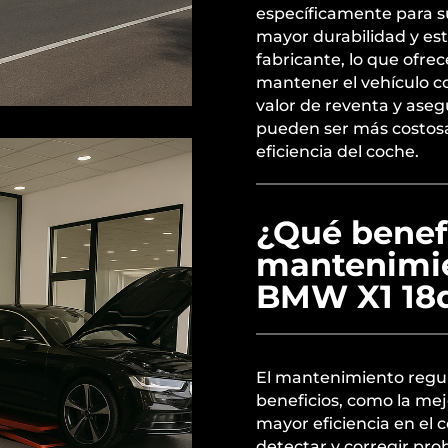
específicamente para s
mayor durabilidad y est
fabricante, lo que ofre
mantener el vehículo co
valor de reventa y ase
pueden ser más costosas
eficiencia del coche.
¿Qué benefi
mantenimie
BMW X1 18
El mantenimiento regul
beneficios, como la mej
mayor eficiencia en el
detectar y corregir pro