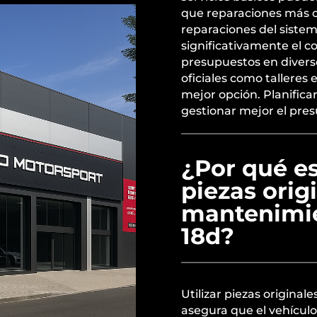
que reparaciones más c
reparaciones del sist
significativamente el c
presupuestos en diverso
oficiales como talleres
mejor opción. Planific
gestionar mejor el pre
¿Por qué es
piezas orig
mantenimi
18d?
Utilizar piezas origina
asegura que el vehícul