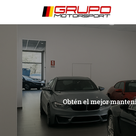
[/et_pb_slide]
[/et_pb_slide]
Obtén el mejor manteni