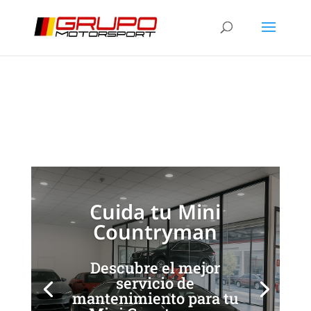
Guía de Mantenimiento
Mini Countryman
[/et_pb_slide]
[/et_pb_slide]
Cuida tu Mini
Countryman
Descubre el mejor
servicio de
mantenimiento para tu