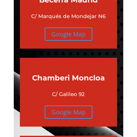
C/ Marqués de Mondejar N6
Google Map
Chamberi
Moncloa
C/ Galileo 92
Google Map