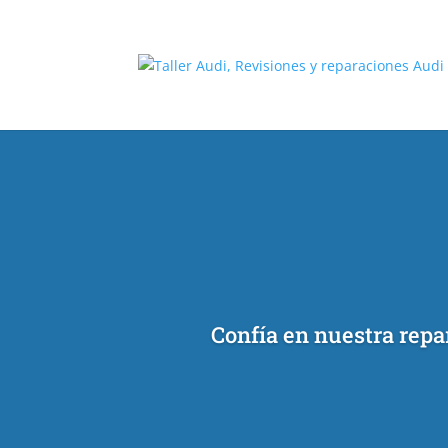
[/et_pb_slide]
[/et_pb_slide]
Confía en nuestra repa