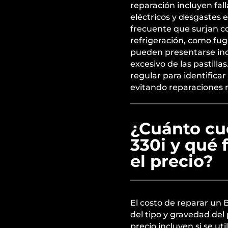
reparación incluyen fal
eléctricos y desgastes 
frecuente que surjan c
refrigeración, como fug
pueden presentarse inc
excesivo de las pastilla
regular para identifica
evitando reparaciones m
¿Cuánto cu
330i y qué 
el precio?
El costo de reparar u
del tipo y gravedad del
precio incluyen si se ut