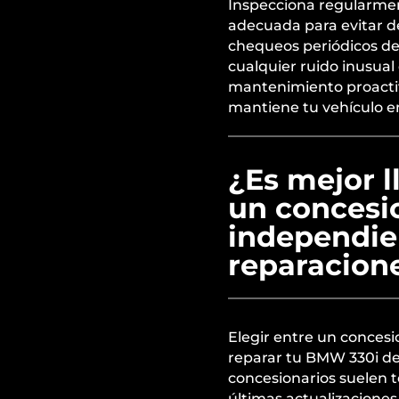
Inspecciona regularment
adecuada para evitar de
chequeos periódicos de
cualquier ruido inusua
mantenimiento proactiv
mantiene tu vehículo e
¿Es mejor 
un concesio
independie
reparacion
Elegir entre un concesi
reparar tu BMW 330i de
concesionarios suelen t
últimas actualizaciones