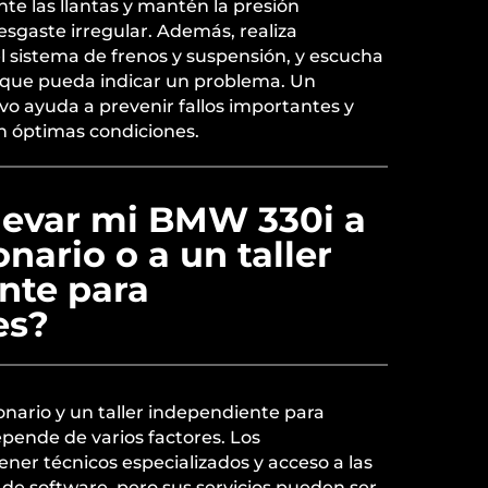
e las llantas y mantén la presión
sgaste irregular. Además, realiza
l sistema de frenos y suspensión, y escucha
l que pueda indicar un problema. Un
o ayuda a prevenir fallos importantes y
n óptimas condiciones.
llevar mi BMW 330i a
nario o a un taller
nte para
es?
onario y un taller independiente para
pende de varios factores. Los
ener técnicos especializados y acceso a las
 de software, pero sus servicios pueden ser