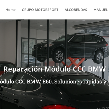
Home
GRUPO MOTORSPORT
ALCOBENDAS
MANUEL 
Reparación Módulo CCC BMW
ódulo CCC BMW E60. Soluciones rápidas y ef