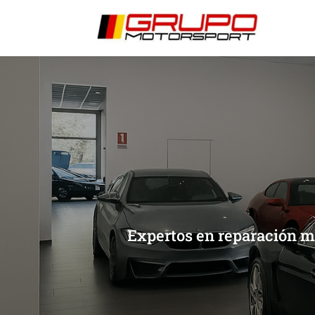
[/et_pb_slide]
[/et_pb_slide]
Expertos en reparación m