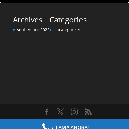
Archives
Categories
septiembre 2022
Uncategorized
Diseñado por
Elegant Themes
| Desarrollado por
¡LLAMA AHORA!
WordPress