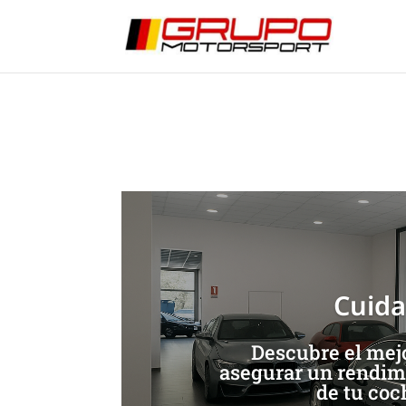
Mantenimiento Mini O
[/et_pb_slide]
[/et_pb_slide]
Cuida
Descubre el mej
asegurar un rendimi
de tu coc