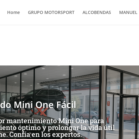
Home
GRUPO MOTORSPORT
ALCOBENDAS
MANUEL 
ne: Guía Completa y Consejos
do Mini One Fácil
or mantenimiento Mini One para
ento óptimo y prolongar la vida útil
he. Confía en los expertos.