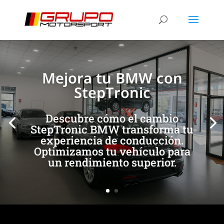
[/et_pb_slide]
[/et_pb_slide]
Mejora tu BMW con
StepTronic
Descubre cómo el cambio
StepTronic BMW transforma tu
experiencia de conducción.
Optimizamos tu vehículo para
un rendimiento superior.