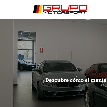
[/et_pb_slide]
[/et_pb_slide]
Descubre cómo el manten