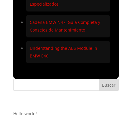
Especializados
Cadena BMW N47: Guía Completa y
Consejos de Mantenimiento
Understanding the ABS Module in
BMW E46
Buscar
Recent Posts
Hello world!
Recent Comments