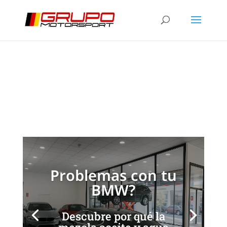
Mezcla de aceite y agua
en BMW: causas y
soluciones
[/et_pb_slide]
[/et_pb_slide]
Problemas con tu
BMW?
Descubre por qué la