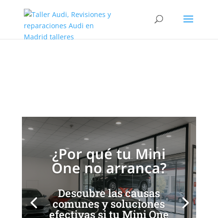
Soluciones para Mini One
que no arranca
[/et_pb_slide]
[/et_pb_slide]
¿Por qué tu Mini
One no arranca?
Descubre las causas
comunes y soluciones
efectivas si tu Mini One