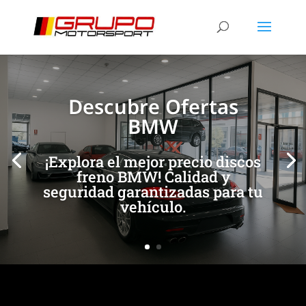
[/et_pb_slide]
[/et_pb_slide]
Descubre Ofertas
BMW
¡Explora el mejor precio discos
freno BMW! Calidad y
seguridad garantizadas para tu
vehículo.