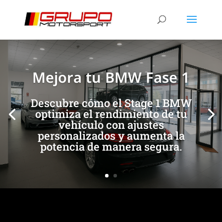
[/et_pb_slide]
[/et_pb_slide]
Mejora tu BMW Fase 1
Descubre cómo el Stage 1 BMW
optimiza el rendimiento de tu
vehículo con ajustes
personalizados y aumenta la
potencia de manera segura.