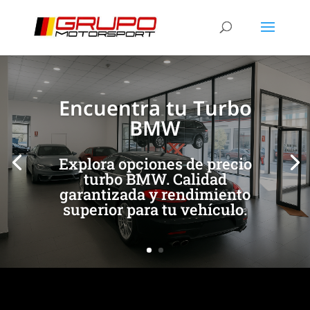
[/et_pb_slide]
[/et_pb_slide]
Encuentra tu Turbo
BMW
Explora opciones de precio
turbo BMW. Calidad
garantizada y rendimiento
superior para tu vehículo.