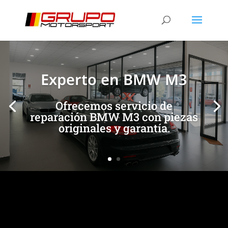
[/et_pb_slide]
[/et_pb_slide]
Experto en BMW M3
Ofrecemos servicio de
reparación BMW M3 con piezas
originales y garantía.