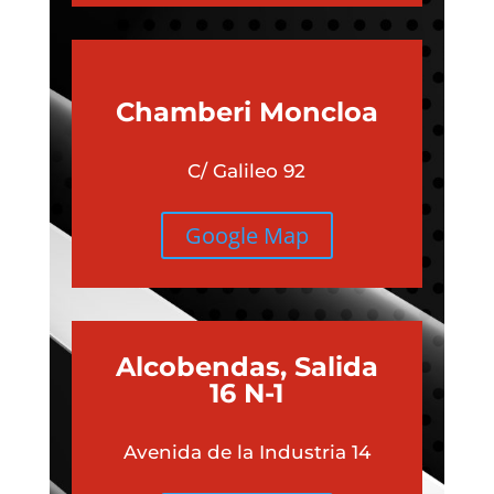
Chamberi
Moncloa
C/ Galileo 92
Google Map
Alcobendas, Salida
16 N-1
Avenida de la Industria 14