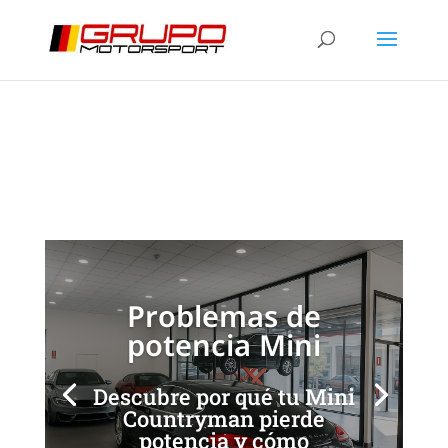
Mini Countryman: Causas
de Pérdida de Potencia
[/et_pb_slide]
[/et_pb_slide]
Problemas de
potencia Mini
Descubre por qué tu Mini
Countryman pierde
potencia y cómo